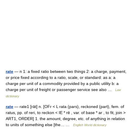
rate
— n 1: a fixed ratio between two things 2: a charge, payment,
or price fixed according to a ratio, scale, or standard: as a: a
charge per unit of a commodity provided by a public utility b: a
charge per unit of freight or passenger service see also …
Law
dictionary
rate
— rate1 [rāt] n. [OFr < L rata (pars), reckoned (part), fem. of
ratus, pp. of reri, to reckon < IE * rē , var. of base * ar , to fit, join >
ART1, ORDER] 1. the amount, degree, etc. of anything in relation
to units of something else [the… …
English World dictionary