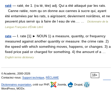
raté
— raté, ée 1. (ra té, tée) adj. Qui a été attaqué par les rats.
Canne ratée, nom qu on donne aux cannes à sucre qui, ayant
été entamées par les rats, s aigrissent, deviennent noirâtres, et ne
peuvent plus servir qu à faire de l eau de vie.… …
Dictionnaire de la
Langue Française d'Émile Littré
rate
— Ⅰ. rate [1] ► NOUN 1) a measure, quantity, or frequency
measured against another quantity or measure: the crime rate. 2)
the speed with which something moves, happens, or changes. 3) a
fixed price paid or charged for something. 4) the amount of a …
English terms dictionary
© Academic, 2000-2026
18+
Contactez-nous:
Support technique
,
RÉCLAME
Dictionnaires exportation
, créé sur PHP,
Joomla,
Drupal,
WordPress, MODx.