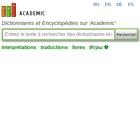
RU
EN
DE
ES
fr-academic.com
Dictionnaires et Encyclopédies sur 'Academic'
Recherche!
interprétations
traductions
livres
Игры ⚽