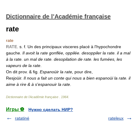
Dictionnaire de l'Académie française
rate
rate
RATE
. s. f. Un des principaux visceres placé à l'hypochondre
gauche.
Il avoit la rate gonflée, oppilée. desoppiler la rate. il a mal
à la rate. un mal de rate. desopilation de rate. les fumées, les
vapeurs de la rate
.
On dit prov. & fig.
Espanoüir la rate,
pour dire,
Resjoüir.
Il nous a fait un conte qui nous a bien espanoüi la rate. il
aime à rire & à s'espanouir la rate
.
Dictionnaire de l'Académie française
.
1964
.
Игры ⚽
Нужно сделать НИР?
ratatiné
rateleux