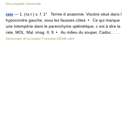
Encyclopédie Universelle
rate
— 1. (ra t ) s. f. 1° Terme d anatomie. Viscère situé dans l
hypocondre gauche, sous les fausses côtes. • Ce qui marque
une intempérie dans le parenchyme splénétique, c est à dire la
rate, MOL. Mal. imag. II, 9. • Au milieu du souper, Cadoc… …
Dictionnaire de la Langue Française d'Émile Littré