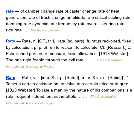
rate
— of camber change rate of caster change rate of heat
generation rate of track change amplitude rate critical cooling rate
damping rate dynamic rate frequency rate overall steering rate
ride rate …
Mechanics glossary
Rate
— Rate, n. [OF., fr. L. rata (sc. pars), fr. ratus reckoned, fixed
by calculation, p. p. of reri to reckon, to calculate. Cf. {Reason}.] 1.
Established portion or measure; fixed allowance. [1913 Webster]
The one right feeble through the evil rate… …
The Collaborative
International Dictionary of English
Rate
— Rate, v. t. [imp. & p. p. {Rated}; p. pr. & vb. n. {Rating}.] 1.
To set a certain estimate on; to value at a certain price or degree.
[1913 Webster] To rate a man by the nature of his companions is a
rule frequent indeed, but not infallible.… …
The Collaborative
International Dictionary of English